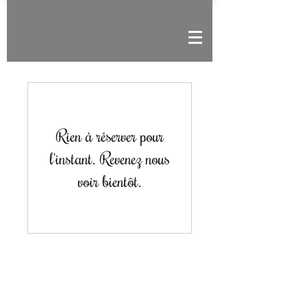
Rien à réserver pour
l'instant. Revenez nous
voir bientôt.
Tél.
04 50 70 92 65
- Mail :
infos@bon-sejour.com