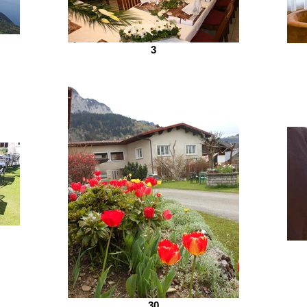
Famille Dupont
Tél. 04 50 70 92 65
Fax 04 50 70 95 72
3
www.bon-sejour.com
Email : infos@bon-sejour.com
PASSAGE DU BON-SÉJOUR
74500 THOLLON-LES-MÉMISES
Famille Dupont
Tél. 04 50 70 92 65
Fax 04 50 70 95 72
www.bon-sejour.com
Email : infos@bon-sejour.com
PASSAGE DU BON-SÉJOUR
74500 THOLLON-LES-MÉMISES
30