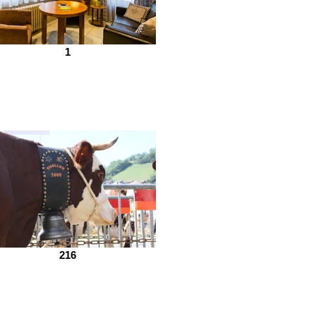
1
216