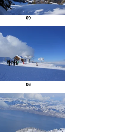
T
09
06