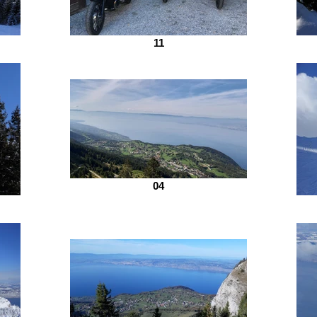
AN
11
04